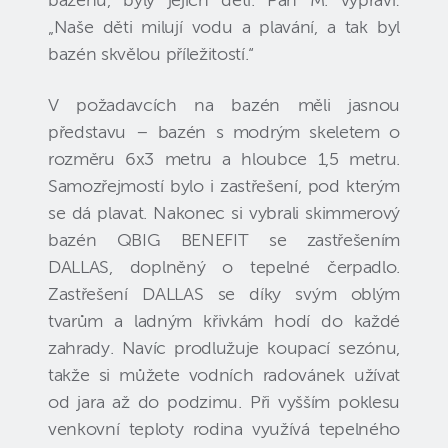
bazénu, byly jejich děti. Pan M. vypráví:
„Naše děti milují vodu a plavání, a tak byl
bazén skvělou příležitostí.“
V požadavcích na bazén měli jasnou
představu – bazén s modrým skeletem o
rozměru 6x3 metru a hloubce 1,5 metru.
Samozřejmostí bylo i zastřešení, pod kterým
se dá plavat. Nakonec si vybrali skimmerový
bazén QBIG BENEFIT se zastřešením
DALLAS, doplněný o tepelné čerpadlo.
Zastřešení DALLAS se díky svým oblým
tvarům a ladným křivkám hodí do každé
zahrady. Navíc prodlužuje koupací sezónu,
takže si můžete vodních radovánek užívat
od jara až do podzimu. Při vyšším poklesu
venkovní teploty rodina využívá tepelného