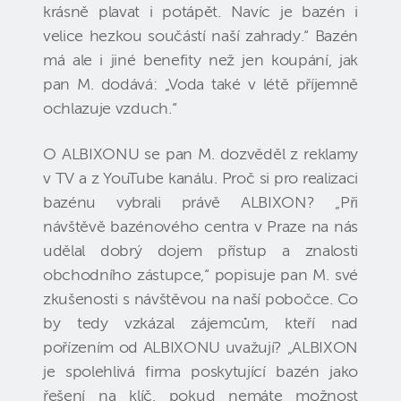
krásně plavat i potápět. Navíc je bazén i
velice hezkou součástí naší zahrady.“ Bazén
má ale i jiné benefity než jen koupání, jak
pan M. dodává: „Voda také v létě příjemně
ochlazuje vzduch.“
O ALBIXONU se pan M. dozvěděl z reklamy
v TV a z YouTube kanálu. Proč si pro realizaci
bazénu vybrali právě ALBIXON? „Při
návštěvě bazénového centra v Praze na nás
udělal dobrý dojem přístup a znalosti
obchodního zástupce,“ popisuje pan M. své
zkušenosti s návštěvou na naší pobočce. Co
by tedy vzkázal zájemcům, kteří nad
pořízením od ALBIXONU uvažují? „ALBIXON
je spolehlivá firma poskytující bazén jako
řešení na klíč, pokud nemáte možnost