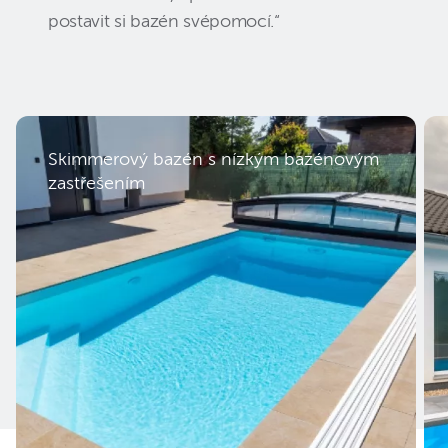
postavit si bazén svépomocí.“
Skimmerový bazén s nízkým bazénovým
zastřešením