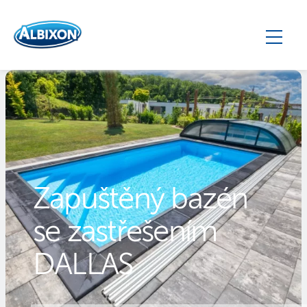
Zapuštěný bazén
se zastřešením
DALLAS