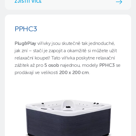
ZJISTIT VÍCE
PPHC3
Plug&Play
vířivky jsou skutečně tak jednoduché,
jak zní – stačí je zapojit a okamžitě si můžete užít
relaxační koupel! Tato vířivka poskytne relaxační
zážitek až pro
5 osob
najednou, modely
PPHC3
se
prodávají ve velikosti
200 x 200 cm
.