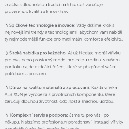
značka s dlouholetou tradicí na trhu, což zaručuje
prověřenou kvalitu a know-how.
💧
Špičkové technologie a inovace
: Vždy držíme krok s
nejnovějšími trendy a technologiemi, abychom vám nabídli
ty nejmodernější funkce pro maximální komfort a efektivitu.
💧
Široká nabídka pro každého
: Ať už hledáte menší vířivku
pro dva, nebo prostorný model pro celou rodinu, v našem
portfoliu najdete ideální řešení, které se přizpůsobí vašim
potřebám a prostoru.
💧
Důraz na kvalitu materiálů a zpracování:
Každá vířivka
ALBIXON je vyrobena z prvotřídních komponentů, které
zaručují dlouhou životnost, odolnost a snadnou údržbu.
💧
Komplexní servis a podpora
: Jsme tu pro vás i po
nákupu. Nabízíme profesionální poradenství, instalaci vířivky