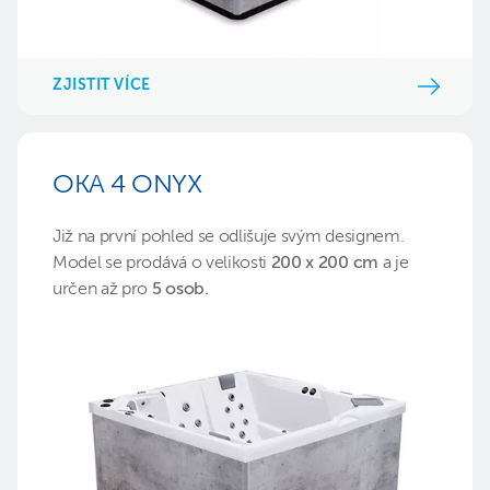
ZJISTIT VÍCE
OKA 4 ONYX
Již na první pohled se odlišuje svým designem.
Model
se prodává o velikosti
200 x 200 cm
a je
určen až pro
5 osob.