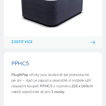
ZJISTIT VÍCE
PPHC5
Plug&Play
vířivky jsou skutečně tak jednoduché,
jak zní – stačí je zapojit a okamžitě si můžete užít
relaxační koupel!
PPHC5
o rozměru
216 x 160cm
nabíží odpočinek až pro
3 osoby.