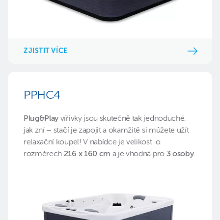
ZJISTIT VÍCE
PPHC4
Plug&Play
vířivky jsou skutečně tak jednoduché,
jak zní – stačí je zapojit a okamžitě si můžete užít
relaxační koupel! V nabídce je velikost
o
rozměrech
216 x 160 cm
a je vhodná pro
3 osoby
.