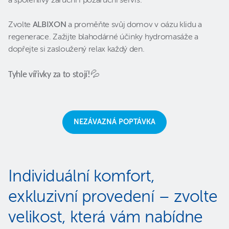
a spolehlivý záruční i pozáruční servis.
Zvolte
ALBIXON
a proměňte svůj domov v oázu klidu a
regenerace. Zažijte blahodárné účinky hydromasáže a
dopřejte si zasloužený relax každý den.
Tyhle vířivky za to stojí!
💦
NEZÁVAZNÁ POPTÁVKA
Individuální komfort,
exkluzivní provedení – zvolte
velikost, která vám nabídne