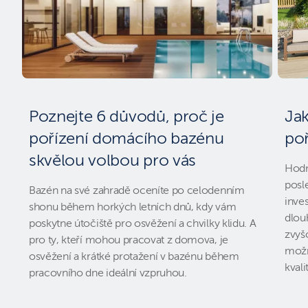
Poznejte 6 důvodů, proč je
Jak
pořízení domácího bazénu
po
skvělou volbou pro vás
Hodn
posle
Bazén na své zahradě oceníte po celodenním
inves
shonu během horkých letních dnů, kdy vám
dlou
poskytne útočiště pro osvěžení a chvilky klidu. A
zvyšo
pro ty, kteří mohou pracovat z domova, je
možn
osvěžení a krátké protažení v bazénu během
kval
pracovního dne ideální vzpruhou.