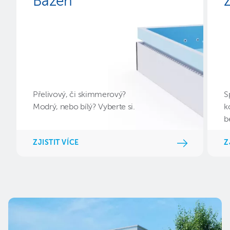
Bazén
Přelivový, či skimmerový?
S
Modrý, nebo bílý? Vyberte si.
k
b
ZJISTIT VÍCE
Z