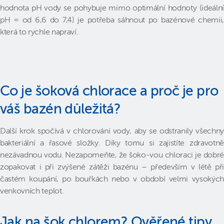
hodnota pH vody se pohybuje mimo optimální hodnoty (ideální
pH = od 6,6 do 7,4) je potřeba sáhnout po bazénové chemii,
která to rychle napraví.
Co je šoková chlorace a proč je pro
váš bazén důležitá?
Další krok spočívá v chlorování vody, aby se odstranily všechny
bakteriální a řasové složky. Díky tomu si zajistíte zdravotně
nezávadnou vodu. Nezapomeňte, že šoko-vou chloraci je dobré
zopakovat i při zvýšené zátěži bazénu – především v létě při
častém koupání, po bouřkách nebo v období velmi vysokých
venkovních teplot.
Jak na šok chlorem? Ověřené tipy,