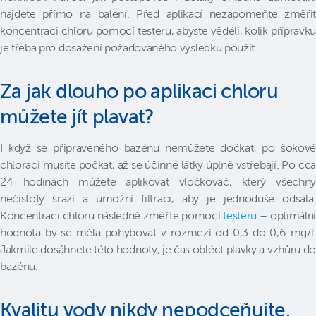
najdete přímo na balení. Před aplikací nezapomeňte změřit
koncentraci chloru pomocí testeru, abyste věděli, kolik přípravku
je třeba pro dosažení požadovaného výsledku použít.
Za jak dlouho po aplikaci chloru
můžete jít plavat?
I když se připraveného bazénu nemůžete dočkat, po šokové
chloraci musíte počkat, až se účinné látky úplně vstřebají. Po cca
24 hodinách můžete aplikovat vločkovač, který všechny
nečistoty srazí a umožní filtraci, aby je jednoduše odsála.
Koncentraci chloru následně změřte pomocí
testeru
– optimální
hodnota by se měla pohybovat v rozmezí od 0,3 do 0,6 mg/l.
Jakmile dosáhnete této hodnoty, je čas obléct plavky a vzhůru do
bazénu.
Kvalitu vody nikdy nepodceňujte.