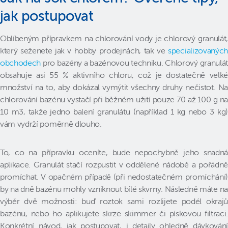
jak postupovat
Oblíbeným přípravkem na chlorování vody je chlorový granulát,
který seženete jak v hobby prodejnách, tak ve
specializovaných
obchodech
pro bazény a bazénovou techniku. Chlorový granulát
obsahuje asi 55 % aktivního chloru, což je dostatečně velké
množství na to, aby dokázal vymýtit všechny druhy nečistot. Na
chlorování bazénu vystačí při běžném užití pouze 70 až 100 g na
10 m3, takže jedno balení granulátu (například 1 kg nebo 3 kg)
vám vydrží poměrně dlouho.
To, co na přípravku oceníte, bude nepochybně jeho snadná
aplikace. Granulát stačí rozpustit v oddělené nádobě a pořádně
promíchat. V opačném případě (při nedostatečném promíchání)
by na dně bazénu mohly vzniknout bílé skvrny. Následně máte na
výběr dvě možnosti: buď roztok sami rozlijete podél okrajů
bazénu, nebo ho aplikujete skrze skimmer či pískovou filtraci.
Konkrétní návod, jak postupovat, i detaily ohledně dávkování