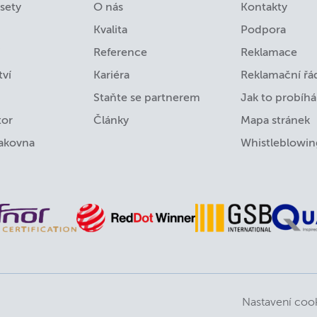
sety
O nás
Kontakty
Kvalita
Podpora
Reference
Reklamace
tví
Kariéra
Reklamační řá
Staňte se partnerem
Jak to probíhá
tor
Články
Mapa stránek
lakovna
Whistleblowin
Nastavení coo