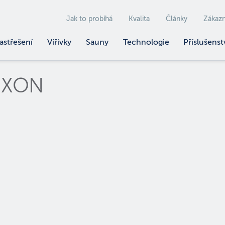
Jak to probíhá
Kvalita
Články
Zákazn
astřešení
Vířivky
Sauny
Technologie
Příslušenst
BIXON