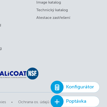
Image katalog
Technický katalog
Atestace zastřešení
d
g
Konfigurátor
Poptávka
kies
Ochrana os. údajů
Ochrana obsahu