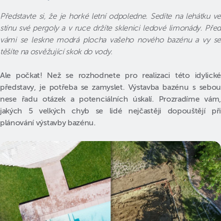
Představte si, že je horké letní odpoledne. Sedíte na lehátku ve
stínu své pergoly a v ruce držíte sklenici ledové limonády. Před
vámi se leskne modrá plocha vašeho nového bazénu a vy se
těšíte na osvěžující skok do vody.
Ale počkat! Než se rozhodnete pro realizaci této idylické
představy, je potřeba se zamyslet. Výstavba bazénu s sebou
nese řadu otázek a potenciálních úskalí. Prozradíme vám,
jakých 5 velkých chyb se lidé nejčastěji dopouštějí při
plánování výstavby bazénu.