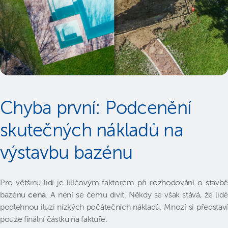
Chyba první: Podcenění
skutečných nákladů na
výstavbu bazénu
Pro většinu lidí je klíčovým faktorem při rozhodování o stavbě
bazénu
cena
. A není se čemu divit. Někdy se však stává, že lidé
podlehnou iluzi nízkých počátečních nákladů. Mnozí si představí
pouze finální částku na faktuře.