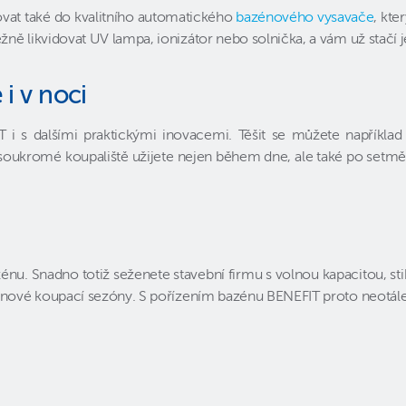
ovat také do kvalitního automatického
bazénového vysavače
, kte
 likvidovat UV lampa, ionizátor nebo solnička, a vám už stačí jen 
 i v noci
i s dalšími praktickými inovacemi. Těšit se můžete například
soukromé koupaliště užijete nejen během dne, ale také po setměn
. Snadno totiž seženete stavební firmu s volnou kapacitou, stih
 nové koupací sezóny. S pořízením bazénu BENEFIT proto neotálejte