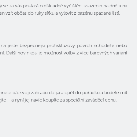
rý se za vás postará o důkladné vyčištění usazenin na dně a na
vzít občas do ruky síťku a vylovit z bazénu spadané listí.
 na ještě bezpečnější protiskluzový povrch schodiště nebo
í. Další novinkou je možnost volby z více barevných variant
nete dát svoji zahradu do jara opět do pořádku a budete mít
 – a nyní jej navíc koupíte za speciální zaváděcí cenu.