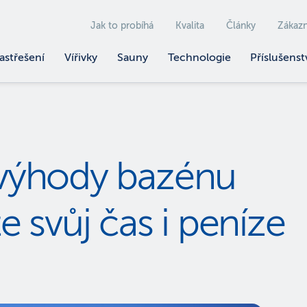
Jak to probíhá
Kvalita
Články
Zákazn
astřešení
Vířivky
Sauny
Technologie
Příslušenst
 výhody bazénu
 svůj čas i peníze