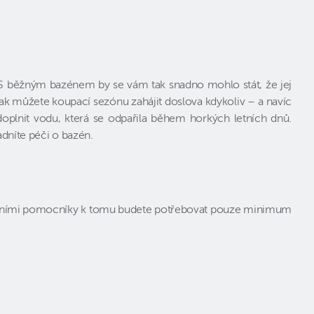
 S běžným bazénem by se vám tak snadno mohlo stát, že jej
k můžete koupací sezónu zahájit doslova kdykoliv – a navíc
lnit vodu, která se odpařila během horkých letních dnů.
adníte péči o bazén.
moderními pomocníky k tomu budete potřebovat pouze minimum