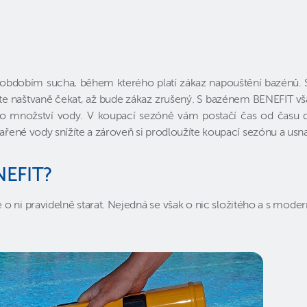
ny obdobím sucha, během kterého platí zákaz napouštění bazénů.
te naštvaně čekat, až bude zákaz zrušený. S bazénem BENEFIT vša
 množství vody. V koupací sezóně vám postačí čas od času dop
ařené vody snížíte a zároveň si prodloužíte koupací sezónu a usn
NEFIT?
e o ni pravidelně starat. Nejedná se však o nic složitého a s 