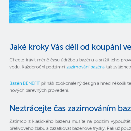
Jaké kroky Vás dělí od koupání v
Chcete trávit méně času údržbou bazénu a snížit jeho prov
vodu. Každoroční podzimní
zazimování bazénu
tak zvládnet
Bazén BENEFIT
přináší zdokonalený design a hned několik t
nových barevných provedení.
Neztrácejte čas zazimováním ba
Zatímco z klasického bazénu musíte na podzim vypouštět 
přelivového žlabu a zazátkovat bazénové trysky. Pak už pouze