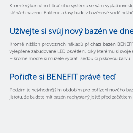
Kromě výkonného filtračního systému se vám vyplatí invest
stěnách bazénu. Bakterie a řasy bude v bazénové vodě průběžně
Užívejte si svůj nový bazén ve dne
Kromě nižších provozních nákladů přichází bazén BENEFIT 
vylepšené zabudované LED osvětlení, díky kterému si svoje 
– kromě modré si můžete vybrat i šedou či pískovou barvu.
Pořiďte si BENEFIT právě teď
Podzim je nejvhodnějším obdobím pro pořízení nového bazénu
jistotu, že budete mít bazén nachystaný ještě před začátkem