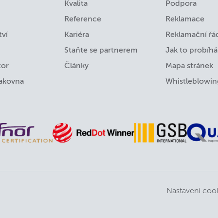
Kvalita
Podpora
Reference
Reklamace
tví
Kariéra
Reklamační řá
Staňte se partnerem
Jak to probíhá
tor
Články
Mapa stránek
lakovna
Whistleblowin
Nastavení coo