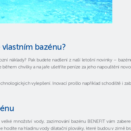
e vlastním bazénu?
ozní náklady? Pak budete nadšení z naší letošní novinky – bazén
e během chvilky a na jaře ušetříte peníze za jeho napouštění nov
echnologických vylepšení. Inovací prošlo například schodiště i z
zénu
velké množství vody, zazimování bazénu BENEFIT vám zabere jen
 hodíte na hladinu vody dilatační plováky, které budou v zimě br