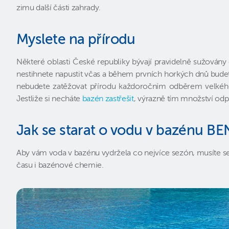
zimu další části zahrady.
Myslete na přírodu
Některé oblasti České republiky bývají pravidelně sužová
nestihnete napustit včas a během prvních horkých dnů bude
nebudete zatěžovat přírodu každoročním odběrem velkého
Jestliže si necháte
bazén zastřešit
, výrazně tím množství odp
Jak se starat o vodu v bazénu BE
Aby vám voda v bazénu vydržela co nejvíce sezón, musíte s
času i bazénové chemie.