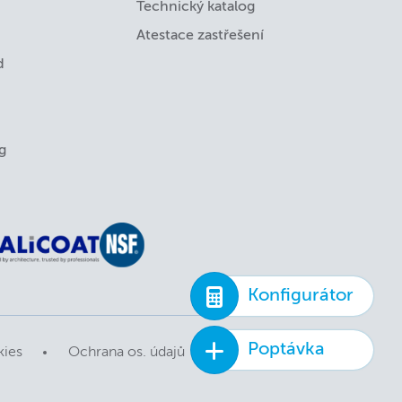
Technický katalog
Atestace zastřešení
d
g
Konfigurátor
Poptávka
kies
Ochrana os. údajů
Ochrana obsahu