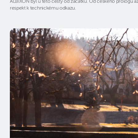
ALBIXON byl u této cesty od začátku. Od českého prologu až 
respekt k technickému odkazu.