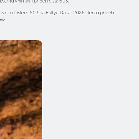
IXONu vnímali i příběh čísla 603.
tovním číslem 603 na Rallye Dakar 2026. Tento příběh
ow.