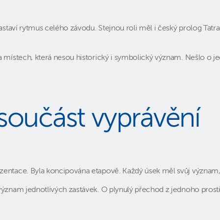
 nastaví rytmus celého závodu. Stejnou roli měl i český prolog T
 místech, která nesou historický i symbolický význam. Nešlo o jed
součást vyprávění
ezentace. Byla koncipována etapově. Každý úsek měl svůj význam,
význam jednotlivých zastávek. O plynulý přechod z jednoho prost