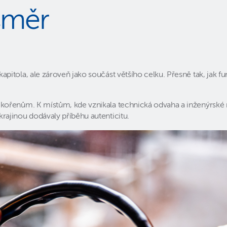
 směr
tola, ale zároveň jako součást většího celku. Přesně tak, jak fung
ořenům. K místům, kde vznikala technická odvaha a inženýrské my
ajinou dodávaly příběhu autenticitu.