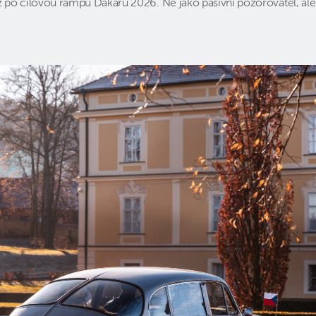
po cílovou rampu Dakaru 2026. Ne jako pasivní pozorovatel, ale j