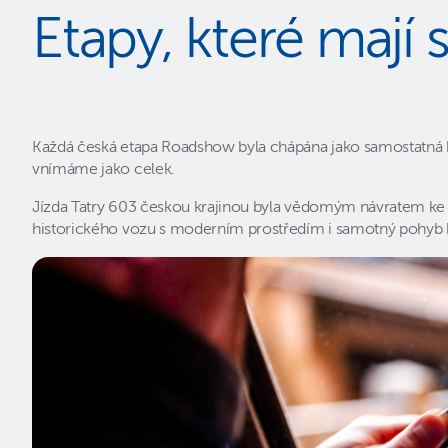
Etapy, které mají
Každá česká etapa Roadshow byla chápána jako samostatná kapi
vnímáme jako celek.
Jízda Tatry 603 českou krajinou byla vědomým návratem ke k
historického vozu s moderním prostředím i samotný pohyb kr