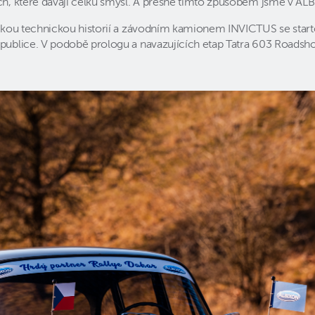
ch, které dávají celku smysl. A přesně tímto způsobem jsme v ALB
 českou technickou historií a závodním kamionem INVICTUS se star
republice. V podobě prologu a navazujících etap Tatra 603 Roadsh