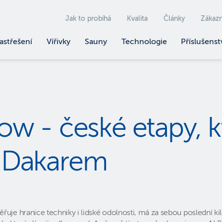
Jak to probíhá
Kvalita
Články
Zákazn
astřešení
Vířivky
Sauny
Technologie
Příslušenst
w - české etapy, k
 s Dakarem
uje hranice techniky i lidské odolnosti, má za sebou poslední ki