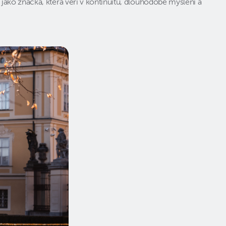
ako značka, která věří v kontinuitu, dlouhodobé myšlení a