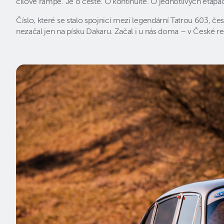
cílové rampě. Je o cestě. O kontinuitě. O jednotlivých etapá
Číslo, které se stalo spojnicí mezi legendární Tatrou 603,
nezačal jen na písku Dakaru. Začal i u nás doma – v České 