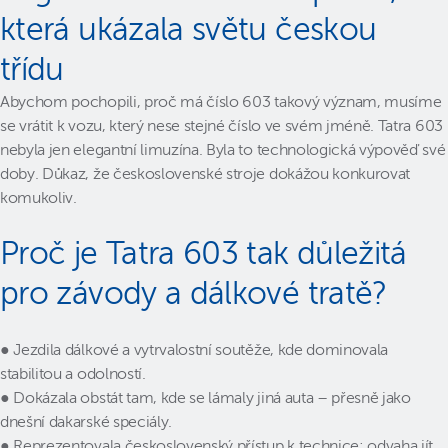
která ukázala světu českou
třídu
Abychom pochopili, proč má číslo 603 takový význam, musíme
se vrátit k vozu, který nese stejné číslo ve svém jméně. Tatra 603
nebyla jen elegantní limuzína. Byla to technologická výpověď své
doby. Důkaz, že československé stroje dokážou konkurovat
komukoliv.
Proč je Tatra 603 tak důležitá
pro závody a dálkové tratě?
● Jezdila dálkové a vytrvalostní soutěže, kde dominovala
stabilitou a odolností.
● Dokázala obstát tam, kde se lámaly jiná auta – přesně jako
dnešní dakarské speciály.
● Reprezentovala československý přístup k technice: odvaha jít