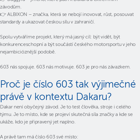
závodům.
👉 ALBIXON – značka, která se nebojí inovovat, růst, posouvat
standardy a ukazovat českou sílu v zahraničí.
Spolu vytváříme projekt, který má jasný cíl: být vidět, být
konkurenceschopní a být součástí českého motorsportu v jeho
nejambicióznější podobě.
603 nás spojuje. 603 nás motivuje. 603 je pro nás závazkem.
Proč je číslo 603 tak výjimečné
právě v kontextu Dakaru?
Dakar není obyčejný závod. Je to test člověka, stroje i celého
týmu. Je to místo, kde se projeví skutečná síla značky a kde se
ukáže, kdo je připravený jet naplno.
A právě tam má číslo 603 své místo: