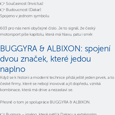
👉 Současnost (Invictus)
👉 Budoucnost (Dakar)
Spojeno v jednom symbolu.
603 pro nás není obyčejné číslo. Je to signál, že český
motorsport píše kapitolu, která má hlavu, patu i směr.
BUGGYRA & ALBIXON: spojení
dvou značek, které jedou
naplno
Když se k historii a moderní technice přidá ještě jeden prvek, a to
české firmy, které se nebojí inovovat a jít dopředu, vzniká
kombinace, která má drive a nezastaví se.
Přesně o tom je spolupráce BUGGYRA & ALBIXON.
👉 Buggyra – jméno, které patří k Dakaru a extrémním