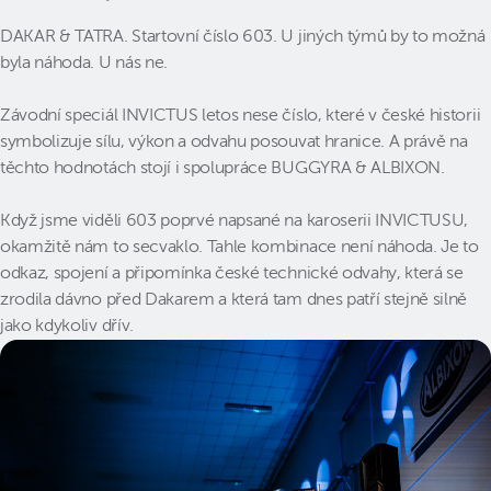
DAKAR & TATRA. Startovní číslo 603. U jiných týmů by to možná
byla náhoda. U nás ne.
Závodní speciál INVICTUS letos nese číslo, které v české historii
symbolizuje sílu, výkon a odvahu posouvat hranice. A právě na
těchto hodnotách stojí i spolupráce BUGGYRA & ALBIXON.
Když jsme viděli 603 poprvé napsané na karoserii INVICTUSU,
okamžitě nám to secvaklo. Tahle kombinace není náhoda. Je to
odkaz, spojení a připomínka české technické odvahy, která se
zrodila dávno před Dakarem a která tam dnes patří stejně silně
jako kdykoliv dřív.