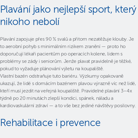
Plavání jako nejlepší sport, který
nikoho nebolí
Plavání zapojuje přes 90 % svalů a přitom nezatěžuje klouby. Je
to aerobní pohyb s minimálním rizikem zranění — proto ho
doporučují lékaři pacientům po operacích kolene, lidem s
problémy se zády i seniorům. Jenže plavat pravidelně je těžké,
pokud to vyžaduje plánování výletu na koupaliště.
Vlastní bazén odstraňuje tuto bariéru. Výzkumy opakovaně
ukazují, že lidé s domácím bazénem plavou výrazně víc než lidé,
kteří musí jezdit na veřejná koupaliště. Pravidelné plavání 3–4x
týdně po 20 minutách zlepší kondici, spánek, náladu a
kardiovaskulární zdraví — a to vše bez jediné návštěvy posilovny.
Rehabilitace i prevence