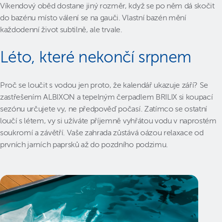
Víkendový oběd dostane jiný rozměr, když se po něm dá skočit
do bazénu místo válení se na gauči. Vlastní bazén mění
každodenní život subtilně, ale trvale.
Léto, které nekončí srpnem
Proč se loučit s vodou jen proto, že kalendář ukazuje září? Se
zastřešením ALBIXON a tepelným čerpadlem BRILIX si koupací
sezónu určujete vy, ne předpověď počasí. Zatímco se ostatní
loučí s létem, vy si užíváte příjemně vyhřátou vodu v naprostém
soukromí a závětří. Vaše zahrada zůstává oázou relaxace od
prvních jarních paprsků až do pozdního podzimu.