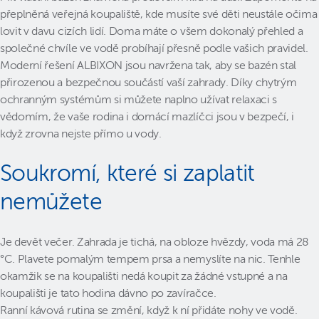
přeplněná veřejná koupaliště, kde musíte své děti neustále očima
lovit v davu cizích lidí. Doma máte o všem dokonalý přehled a
společné chvíle ve vodě probíhají přesně podle vašich pravidel.
Moderní řešení ALBIXON jsou navržena tak, aby se bazén stal
přirozenou a bezpečnou součástí vaší zahrady. Díky chytrým
ochranným systémům si můžete naplno užívat relaxaci s
vědomím, že vaše rodina i domácí mazlíčci jsou v bezpečí, i
když zrovna nejste přímo u vody.
Soukromí, které si zaplatit
nemůžete
Je devět večer. Zahrada je tichá, na obloze hvězdy, voda má 28
°C. Plavete pomalým tempem prsa a nemyslíte na nic. Tenhle
okamžik se na koupališti nedá koupit za žádné vstupné a na
koupališti je tato hodina dávno po zavíračce.
Ranní kávová rutina se změní, když k ní přidáte nohy ve vodě.