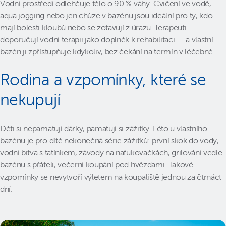
Vodní prostředí odlehčuje tělo o 90 % váhy. Cvičení ve vodě,
aqua jogging nebo jen chůze v bazénu jsou ideální pro ty, kdo
mají bolesti kloubů nebo se zotavují z úrazu. Terapeuti
doporučují vodní terapii jako doplněk k rehabilitaci — a vlastní
bazén ji zpřístupňuje kdykoliv, bez čekání na termín v léčebně.
Rodina a vzpomínky, které se
nekupují
Děti si nepamatují dárky, pamatují si zážitky. Léto u vlastního
bazénu je pro dítě nekonečná série zážitků: první skok do vody,
vodní bitva s tatínkem, závody na nafukovačkách, grilování vedle
bazénu s přáteli, večerní koupání pod hvězdami. Takové
vzpomínky se nevytvoří výletem na koupaliště jednou za čtrnáct
dní.