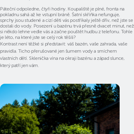
Páteční odpoledne, čtyři hodiny. Koupaliště je plné, fronta na
pokladnu sahá až ke vstupní bráně. Šatní skříňka nefunguje,
sprchy jsou studené a cizí děti vás postříkaly ještě dřív, než jste se
dostali do vody. Posezení u bazénu trvá přesně dvacet minut, než
si někdo lehne vedle vás a začne pouštět hudbu z telefonu. Tohle
je léto, na které jste se celý rok těšili?
Kontrast není těžké si představit: váš bazén, vaše zahrada, vaše
pravidla. Ticho přerušované jen šumem vody a smíchem
vlastních dětí. Sklenička vína na okraji bazénu a západ slunce,
který patří jen vám.