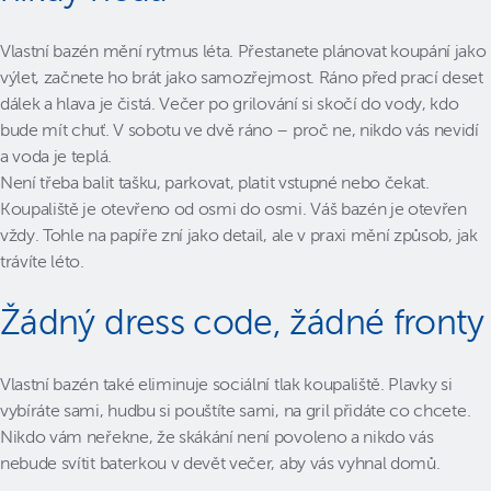
Vlastní bazén mění rytmus léta. Přestanete plánovat koupání jako
výlet, začnete ho brát jako samozřejmost. Ráno před prací deset
dálek a hlava je čistá. Večer po grilování si skočí do vody, kdo
bude mít chuť. V sobotu ve dvě ráno – proč ne, nikdo vás nevidí
a voda je teplá.
Není třeba balit tašku, parkovat, platit vstupné nebo čekat.
Koupaliště je otevřeno od osmi do osmi. Váš bazén je otevřen
vždy. Tohle na papíře zní jako detail, ale v praxi mění způsob, jak
trávíte léto.
Žádný dress code, žádné fronty
Vlastní bazén také eliminuje sociální tlak koupaliště. Plavky si
vybíráte sami, hudbu si pouštíte sami, na gril přidáte co chcete.
Nikdo vám neřekne, že skákání není povoleno a nikdo vás
nebude svítit baterkou v devět večer, aby vás vyhnal domů.