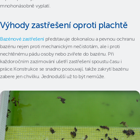
mnohonásobně vyplatí.
Výhody zastřešení oproti plachtě
Bazénové zastřešení
představuje dokonalou a pevnou ochranu
bazénu nejen proti mechanickým nečistotám, ale i proti
nechtěnému pádu osoby nebo zvířete do bazénu. Při
každoročním zazimování ušetří zastřešení spoustu času i
práce.Konstrukce se snadno posouvají, takže zakrytí bazénu
zabere jen chvilku. Jednodušší už to být nemůže.