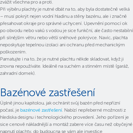
zvážit všechna pro a proti.
Při výběru plachty je nutné dbát na to, aby byla dostatečně velká
– musí pokrýt nejen vodní hladinu a stěny bazénu, ale i značně
přesahovat okraje pro správné uchycení. Upevnění pomocí ok
po obvodu nebo vaků s vodou je sice funkční, ale často nestabilní
při silnějším větru nebo větší sněhové pokrývce. Navíc, plachta
neposkytuje tepelnou izolaci ani ochranu před mechanickým
poškozením.
Pamatujte i na to, že je nutné plachtu někde skladovat, když ji
zrovna nepoužíváte. Ideálně na suchém a stinném místě (garáž,
zahradní domek).
Bazénové zastřešení
Úplně jinou kapitolou, jak ochránit svůj bazén před nepřízní
počasí, je
bazénové zastřešení
. Nabízí nepřeberné možnosti z
hlediska designu i technologického provedení. Jeho pořízení je
sice cenově nákladnější a montáž zabere více času než obyčejné
napnutí plachty, do budoucna se vám ale investice