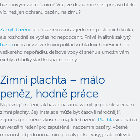
bazénovým zastřešením? Víte, že druhá možnost přináší daleko
víc, než jen ochranu bazénu na zimu?
Zakrytí bazénu
je při zazimování až jedním z posledních kroků,
ale rozhodně se vyplatí ho nepodcenit. Právě kvalitně zakrytý
bazén
uchrání váš venkovní poklad v chladných měsících od
veškerého nepořádku, dešťové vody či sněhu a umožní vám
rychlý a hladký start koupací sezóny.
Zimní plachta – málo
peněz, hodně práce
Nejlevnější řešení, jak bazén na zimu zakrýt, je použití speciální
zimní plachty. Její instalace může být časově náročnější,
zejména pro méně zkušené majitele bazénů.
Plachta
sice nabízí
univerzální řešení pro zapuštěné i nadzemní bazény, včetně
možnosti objednání na míru pro atypické tvary, je ale důležité