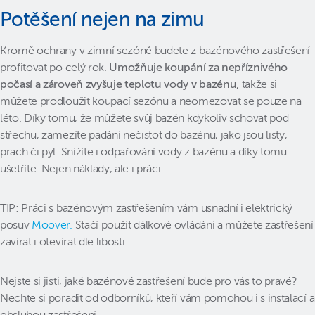
Potěšení nejen na zimu
Kromě ochrany v zimní sezóně budete z bazénového zastřešení
profitovat po celý rok.
Umožňuje koupání za nepříznivého
počasí a zároveň zvyšuje teplotu vody v bazénu,
takže si
můžete prodloužit koupací sezónu a neomezovat se pouze na
léto. Díky tomu, že můžete svůj bazén kdykoliv schovat pod
střechu, zamezíte padání nečistot do bazénu, jako jsou listy,
prach či pyl. Snížíte i odpařování vody z bazénu a díky tomu
ušetříte. Nejen náklady, ale i práci.
TIP: Práci s bazénovým zastřešením vám usnadní i elektrický
posuv
Moover.
Stačí použít dálkové ovládání a můžete zastřešení
zavírat i otevírat dle libosti.
Nejste si jisti, jaké bazénové zastřešení bude pro vás to pravé?
Nechte si poradit od odborníků, kteří vám pomohou i s instalací a