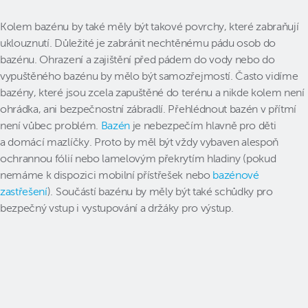
Kolem bazénu by také měly být takové povrchy, které zabraňují
uklouznutí. Důležité je zabránit nechtěnému pádu osob do
bazénu. Ohrazení a zajištění před pádem do vody nebo do
vypuštěného bazénu by mělo být samozřejmostí. Často vidíme
bazény, které jsou zcela zapuštěné do terénu a nikde kolem není
ohrádka, ani bezpečnostní zábradlí. Přehlédnout bazén v přítmí
není vůbec problém.
Bazén
je nebezpečím hlavně pro děti
a domácí mazlíčky. Proto by měl být vždy vybaven alespoň
ochrannou fólií nebo lamelovým překrytím hladiny (pokud
nemáme k dispozici mobilní přístřešek nebo
bazénové
zastřešení
). Součástí bazénu by měly být také schůdky pro
bezpečný vstup i vystupování a držáky pro výstup.