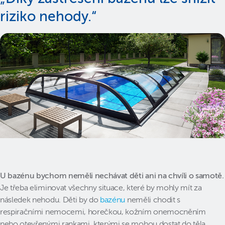
riziko nehody.“
U bazénu bychom neměli nechávat děti ani na chvíli o samotě.
Je třeba eliminovat všechny situace, které by mohly mít za
následek nehodu. Děti by do
bazénu
neměli chodit s
respiračními nemocemi, horečkou, kožním onemocněním
nebo otevřenými rankami, kterými se mohou dostat do těla