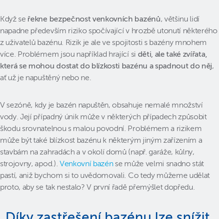
Když se
řekne bezpečnost venkovních bazénů
, většinu lidí
napadne především riziko spočívající v hrozbě utonutí některého
z uživatelů bazénu. Rizik je ale ve spojitosti s bazény mnohem
více. Problémem jsou například hrající si
děti, ale také zvířata,
která se mohou dostat do blízkosti bazénu a spadnout do něj
,
ať už je napuštěný nebo ne.
V sezóně, kdy je bazén napuštěn, obsahuje nemalé množství
vody. Její případný únik může v některých případech způsobit
škodu srovnatelnou s malou povodní. Problémem a rizikem
může být také blízkost bazénu k některým jiným zařízením a
stavbám na zahradách a v okolí domů (např. garáže, kůlny,
strojovny, apod.).
Venkovní bazén
se může velmi snadno stát
pastí, aniž bychom si to uvědomovali. Co tedy můžeme udělat
proto, aby se tak nestalo? V první řadě přemýšlet dopředu.
„Díky zastřešení bazénu lze snížit