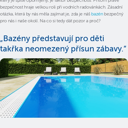
který je spíše opomíjený, je faktor bezpečnosti. Přitom právě
bezpečnost hraje velkou roli při vodních radovánkách. Zásadní
otázka, která by nás měla zajímat je, zda je náš
bazén
bezpečný
pro nás i naše okolí. Na co si tedy dát pozor a proč?
„Bazény představují pro děti
takřka neomezený přísun zábavy.“