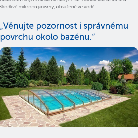
škodlivé mikroorganismy, obsažené ve vodě.
„Věnujte pozornost i správnému
povrchu okolo bazénu.“