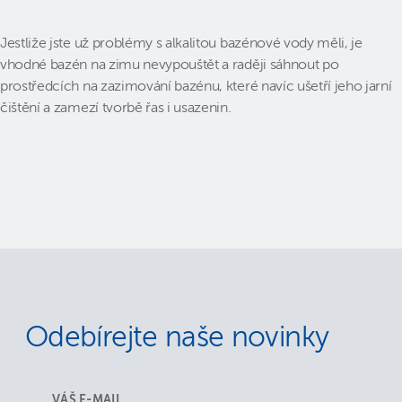
Jestliže jste už problémy s alkalitou bazénové vody měli, je
vhodné bazén na zimu nevypouštět a raději sáhnout po
prostředcích na zazimování bazénu, které navíc ušetří jeho jarní
čištění a zamezí tvorbě řas i usazenin.
Odebírejte naše novinky
VÁŠ E-MAIL