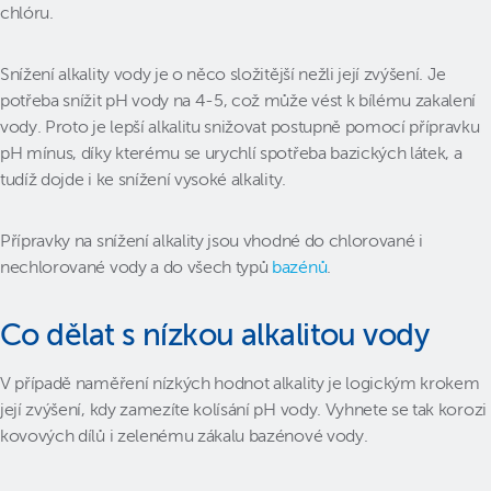
chlóru.
Snížení alkality vody je o něco složitější nežli její zvýšení. Je
potřeba snížit pH vody na 4-5, což může vést k bílému zakalení
vody. Proto je lepší alkalitu snižovat postupně pomocí přípravku
pH mínus, díky kterému se urychlí spotřeba bazických látek, a
tudíž dojde i ke snížení vysoké alkality.
Přípravky na snížení alkality jsou vhodné do chlorované i
nechlorované vody a do všech typů
bazénů
.
Co dělat s nízkou alkalitou vody
V případě naměření nízkých hodnot alkality je logickým krokem
její zvýšení, kdy zamezíte kolísání pH vody. Vyhnete se tak korozi
kovových dílů i zelenému zákalu bazénové vody.