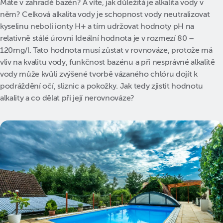
Máte v zahradě bazén? A víte, jak důležitá je alkalita vody v
něm? Celková alkalita vody je schopnost vody neutralizovat
kyselinu neboli ionty H+ a tím udržovat hodnoty pH na
relativně stálé úrovni Ideální hodnota je v rozmezí 80 –
120mg/l. Tato hodnota musí zůstat v rovnováze, protože má
vliv na kvalitu vody, funkčnost bazénu a při nesprávné alkalitě
vody může kvůli zvýšené tvorbě vázaného chlóru dojít k
podráždění očí, sliznic a pokožky. Jak tedy zjistit hodnotu
alkality a co dělat při její nerovnováze?