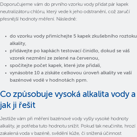
Doporučujeme vám do prvního vzorku vody přidat pár kapek
neutralizátoru chlóru, který vede k jeho odstranění, což zaručí
přesnější hodnoty měření. Následně:
do vzorku vody přimíchejte 5 kapek zkušebního roztoku
alkality,
přidávejte po kapkách testovací činidlo, dokud se váš
vzorek nezmění ze zelené na červenou,
spočítejte počet kapek, které jste přidali,
vynásobte 10 a získáte celkovou úroveň alkality ve vaší
bazénové vodě v hodnotách ppm.
Co způsobuje vysoká alkalita vody a
jak ji řešit
Jestliže vám při měření bazénové vody vyšly vysoké hodnoty
alkality, je potřeba tuto hodnotu snížit. Pokud tak neučiníte, hrozí
zakalená voda v bazéně, svědění kůže, či snížená účinnost